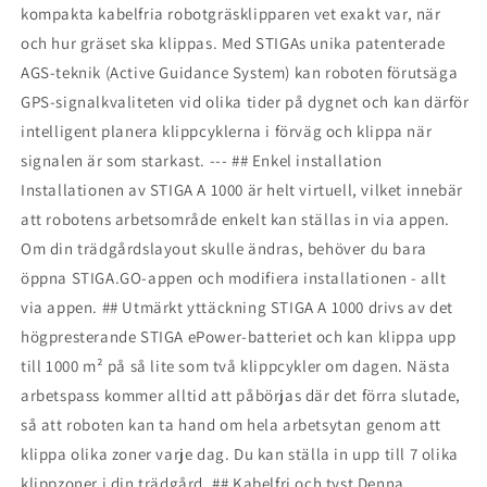
kompakta kabelfria robotgräsklipparen vet exakt var, när
och hur gräset ska klippas. Med STIGAs unika patenterade
AGS-teknik (Active Guidance System) kan roboten förutsäga
GPS-signalkvaliteten vid olika tider på dygnet och kan därför
intelligent planera klippcyklerna i förväg och klippa när
signalen är som starkast. --- ## Enkel installation
Installationen av STIGA A 1000 är helt virtuell, vilket innebär
att robotens arbetsområde enkelt kan ställas in via appen.
Om din trädgårdslayout skulle ändras, behöver du bara
öppna STIGA.GO-appen och modifiera installationen - allt
via appen. ## Utmärkt yttäckning STIGA A 1000 drivs av det
högpresterande STIGA ePower-batteriet och kan klippa upp
till 1000 m² på så lite som två klippcykler om dagen. Nästa
arbetspass kommer alltid att påbörjas där det förra slutade,
så att roboten kan ta hand om hela arbetsytan genom att
klippa olika zoner varje dag. Du kan ställa in upp till 7 olika
klippzoner i din trädgård. ## Kabelfri och tyst Denna