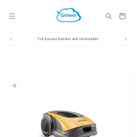
vidare
till
innehåll
Varukorg
Två fysiska butiker och verkstäder
å vidare till
roduktinformation