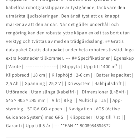
kabelfria robotgräsklippare är tystgående, tack vare den
utmärkta ljudisoleringen. Den är så tyst att du knappt
märker av att den är där. När det gäller underhåll och
rengöring kan den robusta yttre kåpan enkelt tas bort utan
verktyg och tvättas av med en trädgårdsslang. ## Gratis
datapaket Gratis datapaket under hela robotens livstid. Inga
extra kostnader tillkommer. --- ## Specifikationer | Egenskap
| Värde | |----------|-------| | Klippyta | Upp till 1400 m² | |
Klippbredd | 18 cm | | Klipphöjd | 2-6 cm | | Batterikapacitet |
2,5 Ah | | Spänning | 25,2 V | | Drivsystem | Bakhjulsdrift | |
Utförande | Utan slinga (kabelfri) | | Dimensioner (L×B×H) |
545 × 405 × 245 mm | | Vikt | 8 kg | | Multiclip | Ja | | App-
styrning | STIGA.GO-appen | | Navigation | AGS (Active
Guidance System) med GPS | | Klippzoner | Upp till 7 st | |
Garanti | Upp till 5 år | --- **EAN:** 8008984864672