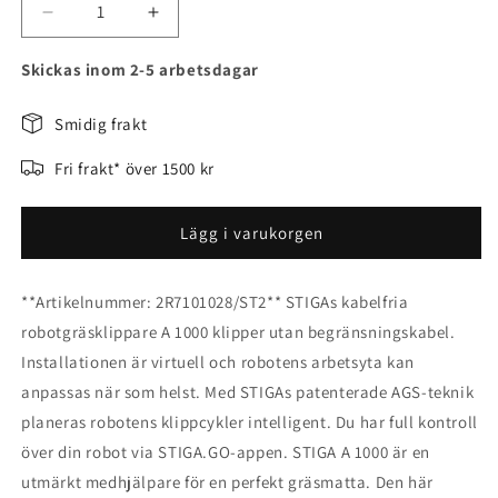
Minska
Öka
kvantitet
kvantitet
för
för
Skickas inom 2-5 arbetsdagar
STIGA
STIGA
A
A
Smidig frakt
1000-
1000-
Kabelfri
Kabelfri
Fri frakt* över 1500 kr
robotgräsklippare
robotgräsklippare
Lägg i varukorgen
**Artikelnummer: 2R7101028/ST2** STIGAs kabelfria
robotgräsklippare A 1000 klipper utan begränsningskabel.
Installationen är virtuell och robotens arbetsyta kan
anpassas när som helst. Med STIGAs patenterade AGS-teknik
planeras robotens klippcykler intelligent. Du har full kontroll
över din robot via STIGA.GO-appen. STIGA A 1000 är en
utmärkt medhjälpare för en perfekt gräsmatta. Den här