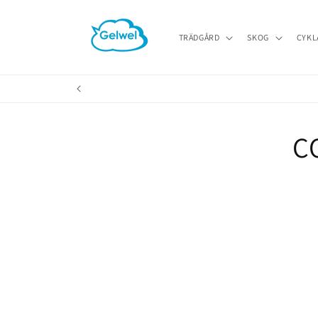
vidare
till
innehåll
TRÄDGÅRD
SKOG
CYKL
C
Gå vidare 
produktin