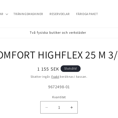
AR
TRÄNINGSMASKINER
RESERVDELAR
FÄRIDGA PAKET
Två fysiska butiker och verkstäder
OMFORT HIGHFLEX 25 M 3/
till
formation
Ordinarie
1 155 SEK
Slutsåld
pris
Skatter ingår.
Frakt
beräknas i kassan.
Lagerhållningsenhet:
9672498-01
Kvantitet
Minska
Öka
kvantitet
kvantitet