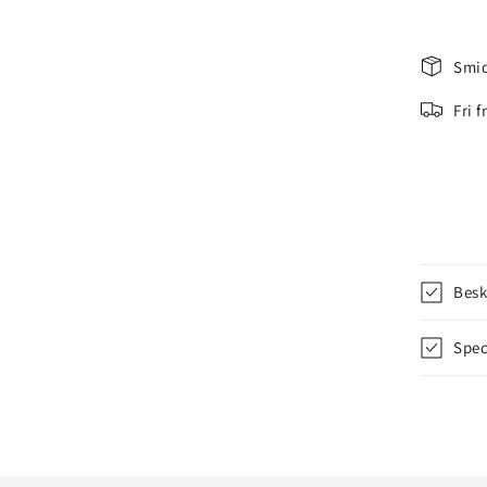
Smid
Fri 
Besk
Spec