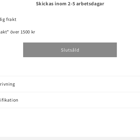
för
för
Skickas inom 2-5 arbetsdagar
COMFORT
COMFORT
HIGHFLEX
HIGHFLEX
ig frakt
25
25
M
M
frakt* över 1500 kr
3/4&quot;
3/4&quot;
Slutsåld
rivning
ifikation