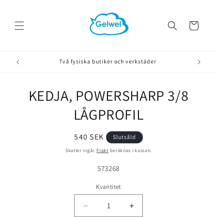
vidare
till
innehåll
Varukorg
Två fysiska butiker och verkstäder
KEDJA, POWERSHARP 3/8
å vidare till
roduktinformation
LÅGPROFIL
Ordinarie
540 SEK
Slutsåld
pris
Skatter ingår.
Frakt
beräknas i kassan.
Lagerhållningsenhet:
573268
Kvantitet
Minska
Öka