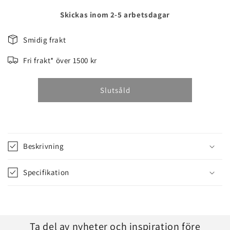
kvantitet
kvantitet
för
för
Skickas inom 2-5 arbetsdagar
KEDJA,
KEDJA,
POWERSHARP
POWERSHARP
Smidig frakt
3/8
3/8
LÅGPROFIL
LÅGPROFIL
Fri frakt* över 1500 kr
Slutsåld
Beskrivning
Specifikation
Ta del av nyheter och inspiration före