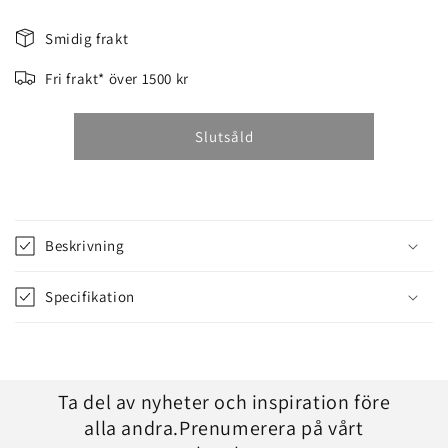
MOTORSÅG
MOTORSÅG
CS1400
CS1400
Smidig frakt
Fri frakt* över 1500 kr
Slutsåld
Beskrivning
Specifikation
Ta del av nyheter och inspiration före
alla andra.Prenumerera på vårt