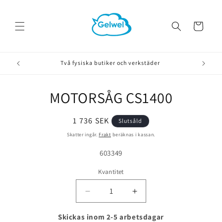
vidare
till
innehåll
Varukorg
Två fysiska butiker och verkstäder
MOTORSÅG CS1400
å vidare till
roduktinformation
Ordinarie
1 736 SEK
Slutsåld
pris
Skatter ingår.
Frakt
beräknas i kassan.
Lagerhållningsenhet:
603349
Kvantitet
Minska
Öka
kvantitet
kvantitet
för
för
Skickas inom 2-5 arbetsdagar