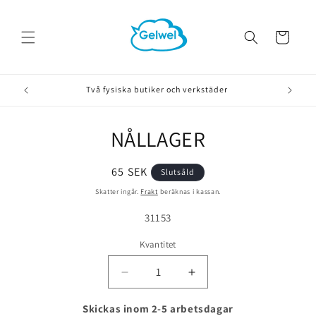
vidare
till
innehåll
Varukorg
Två fysiska butiker och verkstäder
NÅLLAGER
å vidare till
roduktinformation
Ordinarie
65 SEK
Slutsåld
pris
Skatter ingår.
Frakt
beräknas i kassan.
Lagerhållningsenhet:
31153
Kvantitet
Minska
Öka
kvantitet
kvantitet
för
för
Skickas inom 2-5 arbetsdagar