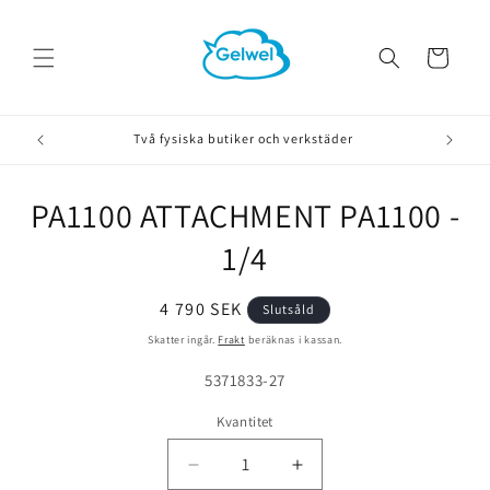
vidare
till
innehåll
Varukorg
Två fysiska butiker och verkstäder
PA1100 ATTACHMENT PA1100 -
å vidare till
roduktinformation
1/4
Ordinarie
4 790 SEK
Slutsåld
pris
Skatter ingår.
Frakt
beräknas i kassan.
Lagerhållningsenhet:
5371833-27
Kvantitet
Minska
Öka