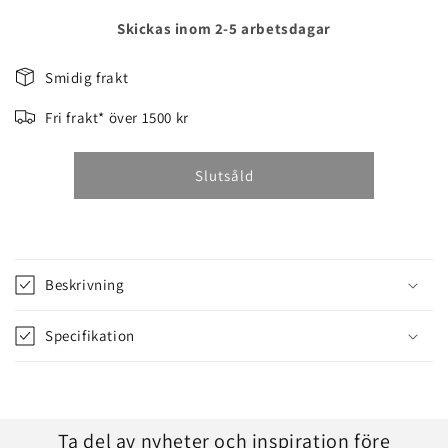
kvantitet
kvantitet
för
för
Skickas inom 2-5 arbetsdagar
PA1100
PA1100
ATTACHMENT
ATTACHMENT
Smidig frakt
PA1100
PA1100
-
-
Fri frakt* över 1500 kr
1/4
1/4
Slutsåld
Beskrivning
Specifikation
Ta del av nyheter och inspiration före