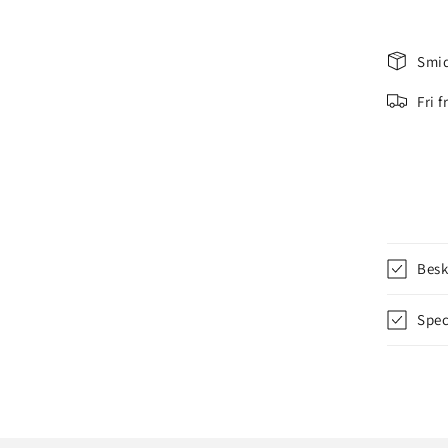
Smid
Fri 
Besk
Spec