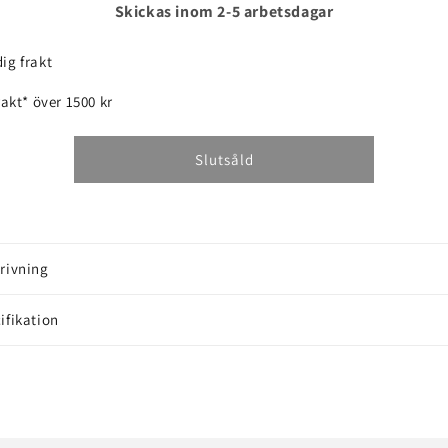
för
för
Skickas inom 2-5 arbetsdagar
PACKNINGSSET
PACKNINGSSET
PROFI
PROFI
ig frakt
frakt* över 1500 kr
Slutsåld
rivning
ifikation