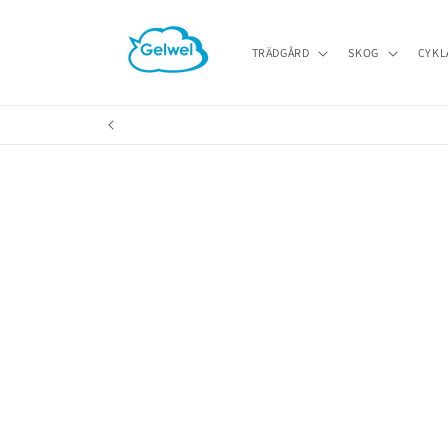
vidare
till
innehåll
TRÄDGÅRD
SKOG
CYKL
Gå vidare 
produktin