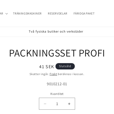
AR
TRÄNINGSMASKINER
RESERVDELAR
FÄRIDGA PAKET
Två fysiska butiker och verkstäder
PACKNINGSSET PROFI
till
formation
Ordinarie
41 SEK
Slutsåld
pris
Skatter ingår.
Frakt
beräknas i kassan.
Lagerhållningsenhet:
9010212-01
Kvantitet
Minska
Öka
kvantitet
kvantitet