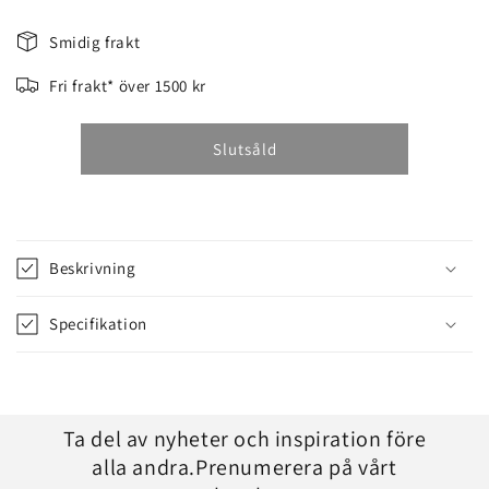
SVÄRD
SVÄRD
POWERCUT
POWERCUT
Smidig frakt
28
28
TUM
TUM
Fri frakt* över 1500 kr
Slutsåld
Beskrivning
Specifikation
Ta del av nyheter och inspiration före
alla andra.Prenumerera på vårt