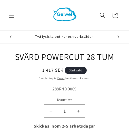
vidare
till
innehåll
Varukorg
Två fysiska butiker och verkstäder
SVÄRD POWERCUT 28 TUM
å vidare till
roduktinformation
Ordinarie
1 417 SEK
Slutsåld
pris
Skatter ingår.
Frakt
beräknas i kassan.
Lagerhållningsenhet:
288RNDD009
Kvantitet
Minska
Öka
kvantitet
kvantitet
för
för
Skickas inom 2-5 arbetsdagar