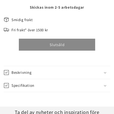
kvantitet
kvantitet
för
för
Skickas inom 2-5 arbetsdagar
TELESKOP.HÄCKSAX42/18V
TELESKOP.HÄCKSAX
EXKL
EXKL
Smidig frakt
BA
BA
Fri frakt* över 1500 kr
Slutsåld
Beskrivning
Specifikation
Ta del av nyheter och inspiration före