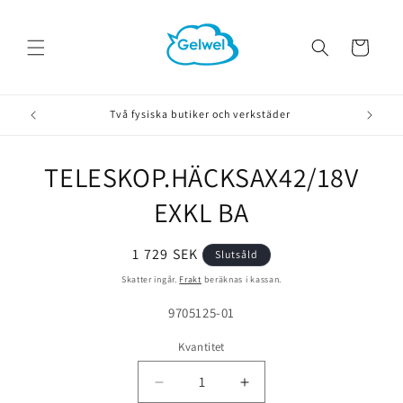
vidare
till
innehåll
Varukorg
Två fysiska butiker och verkstäder
TELESKOP.HÄCKSAX42/18V
å vidare till
roduktinformation
EXKL BA
Ordinarie
1 729 SEK
Slutsåld
pris
Skatter ingår.
Frakt
beräknas i kassan.
Lagerhållningsenhet:
9705125-01
Kvantitet
Minska
Öka