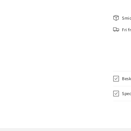
Smid
Fri 
Besk
Spec