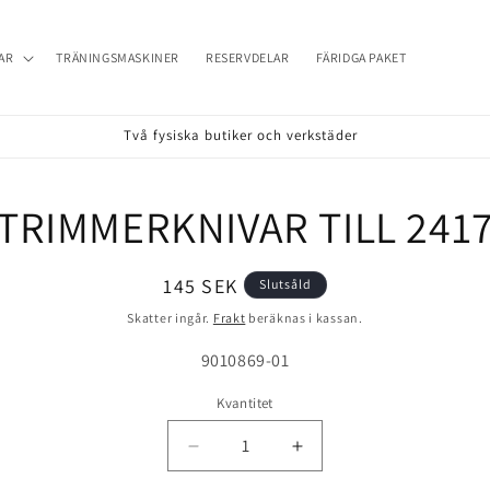
AR
TRÄNINGSMASKINER
RESERVDELAR
FÄRIDGA PAKET
Två fysiska butiker och verkstäder
TRIMMERKNIVAR TILL 241
till
formation
Ordinarie
145 SEK
Slutsåld
pris
Skatter ingår.
Frakt
beräknas i kassan.
Lagerhållningsenhet:
9010869-01
Kvantitet
Minska
Öka
kvantitet
kvantitet