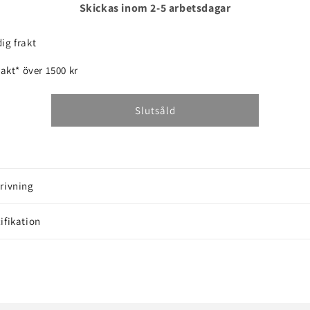
för
för
Skickas inom 2-5 arbetsdagar
TRIMMERKNIVAR
TRIMMERKNIVAR
TILL
TILL
ig frakt
2417
2417
frakt* över 1500 kr
Slutsåld
rivning
ifikation