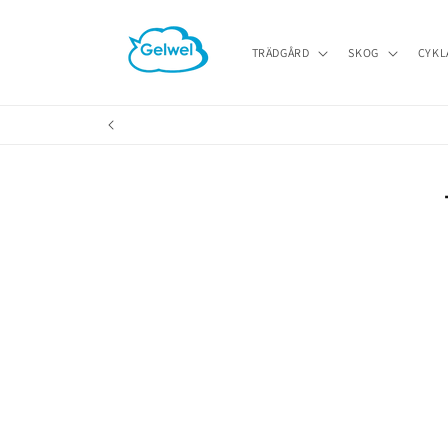
vidare
till
innehåll
TRÄDGÅRD
SKOG
CYKL
Gå vidare 
produktin