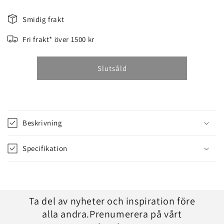
TVÅPACK
TVÅPACK
3/8
3/8
Smidig frakt
2X
2X
91VXL052E
91VXL052E
Fri frakt* över 1500 kr
Slutsåld
Beskrivning
Specifikation
Ta del av nyheter och inspiration före
alla andra.Prenumerera på vårt