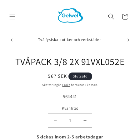
vidare
till
innehåll
Varukorg
Två fysiska butiker och verkstäder
TVÅPACK 3/8 2X 91VXL052E
å vidare till
roduktinformation
Ordinarie
567 SEK
Slutsåld
pris
Skatter ingår.
Frakt
beräknas i kassan.
Lagerhållningsenhet:
564441
Kvantitet
Minska
Öka
kvantitet
kvantitet
för
för
Skickas inom 2-5 arbetsdagar