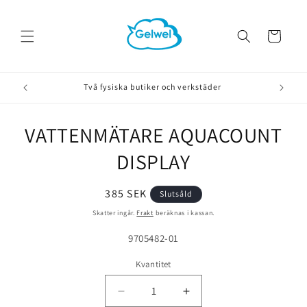
vidare
till
innehåll
Varukorg
Två fysiska butiker och verkstäder
VATTENMÄTARE AQUACOUNT
å vidare till
roduktinformation
DISPLAY
Ordinarie
385 SEK
Slutsåld
pris
Skatter ingår.
Frakt
beräknas i kassan.
Lagerhållningsenhet:
9705482-01
Kvantitet
Minska
Öka