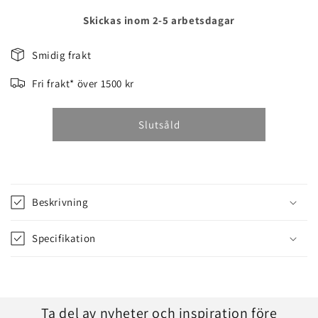
kvantitet
kvantitet
för
för
Skickas inom 2-5 arbetsdagar
VATTENMÄTARE
VATTENMÄTARE
AQUACOUNT
AQUACOUNT
Smidig frakt
DISPLAY
DISPLAY
Fri frakt* över 1500 kr
Slutsåld
Beskrivning
Specifikation
Ta del av nyheter och inspiration före